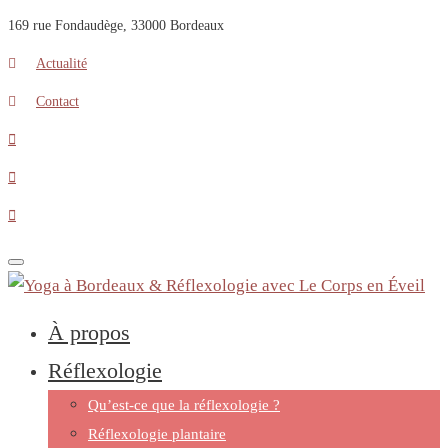
169 rue Fondaudège, 33000 Bordeaux
Actualité
Contact
Toggle
navigation
À propos
Réflexologie
Qu’est-ce que la réflexologie ?
Réflexologie plantaire