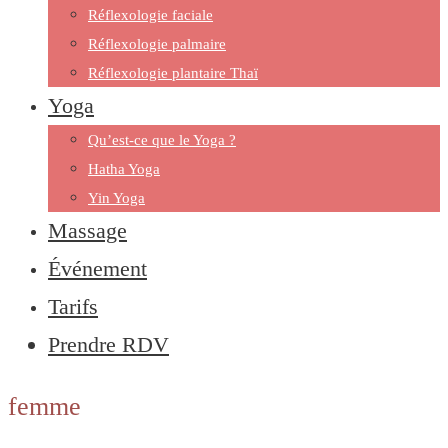
Réflexologie faciale
Réflexologie palmaire
Réflexologie plantaire Thaï
Yoga
Qu’est-ce que le Yoga ?
Hatha Yoga
Yin Yoga
Massage
Événement
Tarifs
Prendre RDV
femme